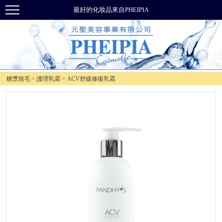
最好的化妝品來自PHEIPIA
糖漿脫毛 > 護理乳霜 > ACV舒緩修復乳霜